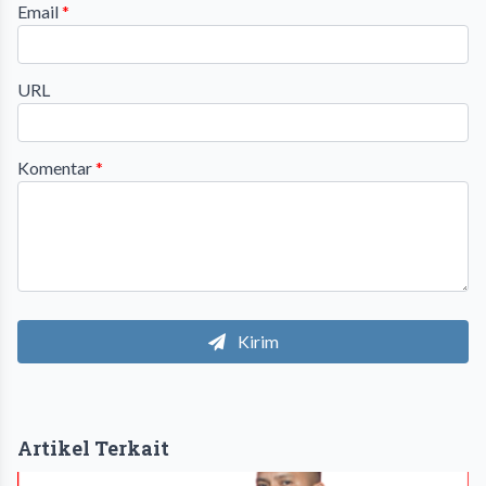
Email
*
URL
Komentar
*
Kirim
Artikel Terkait