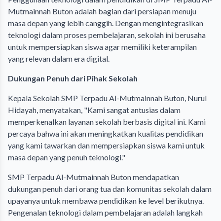
Mutmainnah Buton adalah bagian dari persiapan menuju
masa depan yang lebih canggih. Dengan mengintegrasikan
teknologi dalam proses pembelajaran, sekolah ini berusaha
untuk mempersiapkan siswa agar memiliki keterampilan
yang relevan dalam era digital.
Dukungan Penuh dari Pihak Sekolah
Kepala Sekolah SMP Terpadu Al-Mutmainnah Buton, Nurul
Hidayah, menyatakan, "Kami sangat antusias dalam
memperkenalkan layanan sekolah berbasis digital ini. Kami
percaya bahwa ini akan meningkatkan kualitas pendidikan
yang kami tawarkan dan mempersiapkan siswa kami untuk
masa depan yang penuh teknologi."
SMP Terpadu Al-Mutmainnah Buton mendapatkan
dukungan penuh dari orang tua dan komunitas sekolah dalam
upayanya untuk membawa pendidikan ke level berikutnya.
Pengenalan teknologi dalam pembelajaran adalah langkah