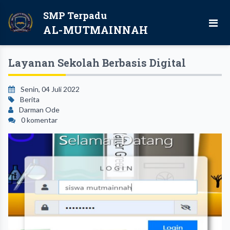
SMP Terpadu
AL-MUTMAINNAH
Layanan Sekolah Berbasis Digital
Senin, 04 Juli 2022
Berita
Darman Ode
0 komentar