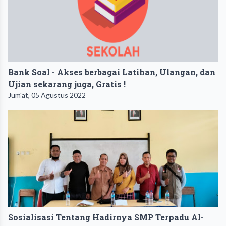
Bank Soal - Akses berbagai Latihan, Ulangan, dan
Ujian sekarang juga, Gratis !
Jum'at, 05 Agustus 2022
Sosialisasi Tentang Hadirnya SMP Terpadu Al-