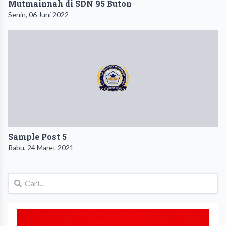
Mutmainnah di SDN 95 Buton
Senin, 06 Juni 2022
Sample Post 5
Rabu, 24 Maret 2021