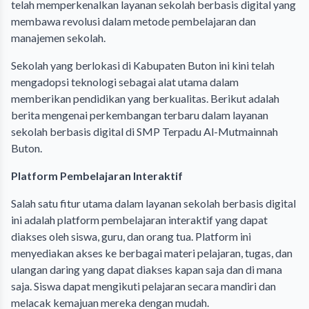
telah memperkenalkan layanan sekolah berbasis digital yang
membawa revolusi dalam metode pembelajaran dan
manajemen sekolah.
Sekolah yang berlokasi di Kabupaten Buton ini kini telah
mengadopsi teknologi sebagai alat utama dalam
memberikan pendidikan yang berkualitas. Berikut adalah
berita mengenai perkembangan terbaru dalam layanan
sekolah berbasis digital di SMP Terpadu Al-Mutmainnah
Buton.
Platform Pembelajaran Interaktif
Salah satu fitur utama dalam layanan sekolah berbasis digital
ini adalah platform pembelajaran interaktif yang dapat
diakses oleh siswa, guru, dan orang tua. Platform ini
menyediakan akses ke berbagai materi pelajaran, tugas, dan
ulangan daring yang dapat diakses kapan saja dan di mana
saja. Siswa dapat mengikuti pelajaran secara mandiri dan
melacak kemajuan mereka dengan mudah.